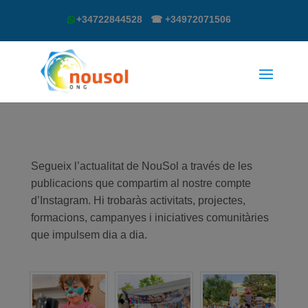
+34722844528 ☎ +34972071506
Segueix l’actualitat de NouSol a través de les
publicacions que compartim al nostre compte
d’Instagram. Hi trobaràs activitats, projectes,
formacions, campanyes i iniciatives comunitàries
que impulsem dia a dia.