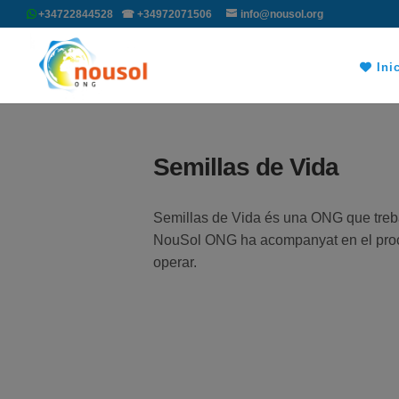
+34722844528 ☎ +34972071506
info@nousol.org
Inic
Semillas de Vida
Semillas de Vida és una ONG que trebal
NouSol ONG ha acompanyat en el procés d
operar.