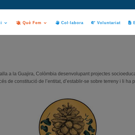
i
Què Fem
Col·labora
Voluntariat
E
la a la Guajira, Colòmbia desenvolupant projectes socioeducat
e constitució de l’entitat, d’establir-se sobre terreny i li ha 