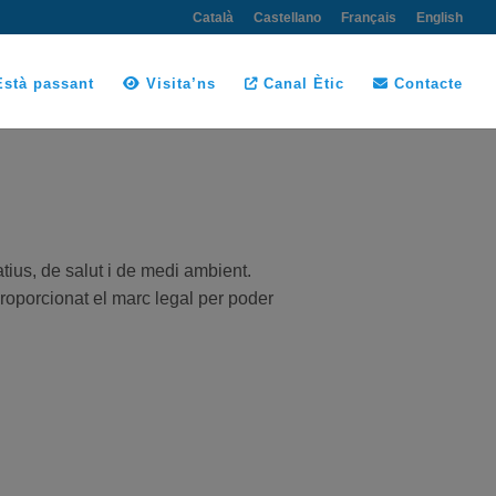
Català
Castellano
Français
English
stà passant
Visita’ns
Canal Ètic
Contacte
ius, de salut i de medi ambient.
proporcionat el marc legal per poder