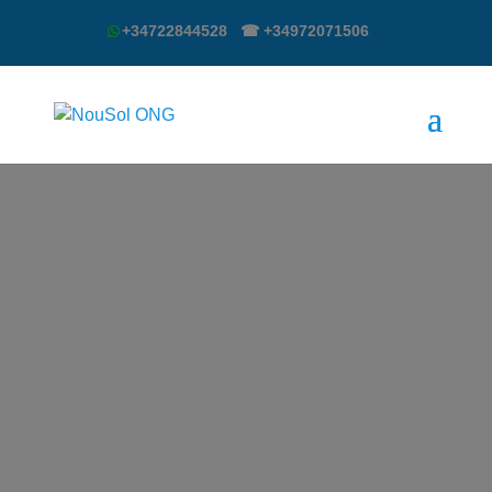
+34722844528 ☎ +34972071506
Projectes promoció llengua catalana,
Catalunya
Més infomació