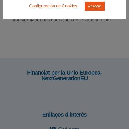
completar els seus estudis i construir el seu propi
Configuración de Cookies
Aceptar
projecte de vida, demostrant el poder
transformador de l’educació i de les oportunitats.
Financiat per la Unió Europea-
NextGenerationEU
Enllaços d’interès