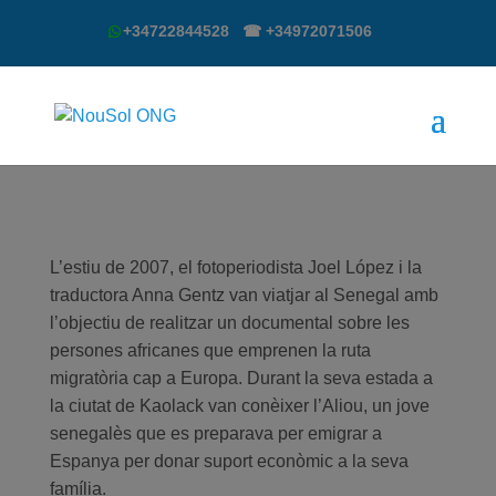
+34722844528 ☎ +34972071506
L’estiu de 2007, el fotoperiodista Joel López i la
traductora Anna Gentz van viatjar al Senegal amb
l’objectiu de realitzar un documental sobre les
persones africanes que emprenen la ruta
migratòria cap a Europa. Durant la seva estada a
la ciutat de Kaolack van conèixer l’Aliou, un jove
senegalès que es preparava per emigrar a
Espanya per donar suport econòmic a la seva
família.