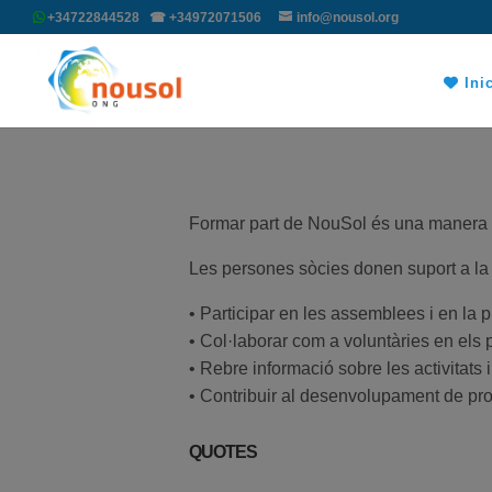
+34722844528 ☎ +34972071506
info@nousol.org
Inic
Formar part de NouSol és una manera de
Les persones sòcies donen suport a la no
• Participar en les assemblees i en la 
• Col·laborar com a voluntàries en els pr
• Rebre informació sobre les activitats 
• Contribuir al desenvolupament de pro
QUOTES