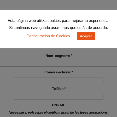
Esta página web utiliza cookies para mejorar tu experiencia.
Si continuas navegando asumimos que estás de acuerdo.
Configuración de Cookies
Aceptar
Nom i cognoms *
Correu electrònic *
Telèfon *
DNI / NIE
Necessari si vols rebre el certificat fiscal de les teves aportacions.