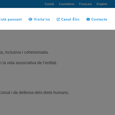
Català
Castellano
Français
English
stà passant
Visita’ns
Canal Ètic
Contacte
a, inclusiva i cohesionada.
la vida associativa de l’entitat.
cional i de defensa dels drets humans.