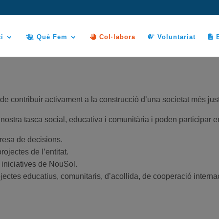
i
Què Fem
Col·labora
Voluntariat
E
 contribuir activament a la construcció d’una societat més just
stra tasca social, educativa i comunitària i poden participar en 
presa de decisions.
ojectes de l’entitat.
i iniciatives de NouSol.
jectes educatius, comunitaris, d’acollida, de cooperació interna