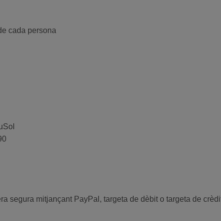
s de cada persona
uSol
90
a segura mitjançant PayPal, targeta de dèbit o targeta de crèdit