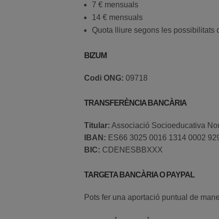
7 € mensuals
14 € mensuals
Quota lliure segons les possibilitat
BIZUM
Codi ONG:
09718
TRANSFERÈNCIA BANCÀRIA
Titular:
Associació Socioeducativa No
IBAN:
ES66 3025 0016 1314 0002 92
BIC:
CDENESBBXXX
TARGETA BANCÀRIA O PAYPAL
Pots fer una aportació puntual de maner