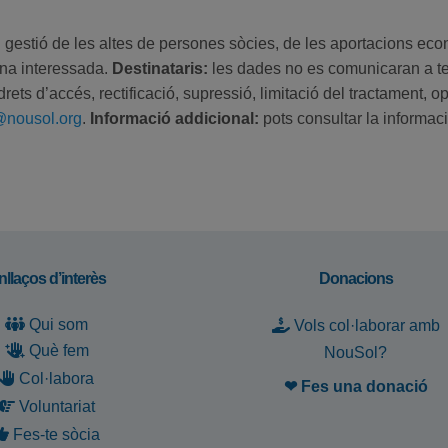
```
:
gestió de les altes de persones sòcies, de les aportacions econò
na interessada.
Destinataris:
les dades no es comunicaran a ter
drets d’accés, rectificació, supressió, limitació del tractament, o
@nousol.org
.
Informació addicional:
pots consultar la informaci
nllaços d’interès
Donacions
Qui som
Vols col·laborar amb
Què fem
NouSol?
Col·labora
❤ Fes una donació
Voluntariat
Fes-te sòcia