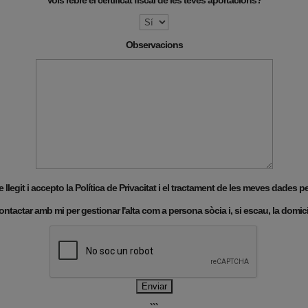
Vols rebre el certificat fiscal de les teves aportacions?
Observacions
 llegit i accepto la
Política de Privacitat
i el tractament de les meves dades p
ntactar amb mi per gestionar l'alta com a persona sòcia i, si escau, la domici