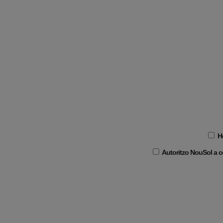
He
Autoritzo NouSol a co