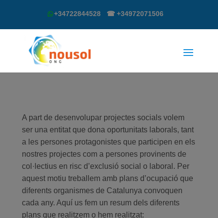
+34722844528 ☎ +34972071506
A part de desenvolupar projectes socials volem
ser una entitat que dona oportunitats laborals, tant
a les persones protagonistes que participen en els
nostres projectes com a persones provinents de
col·lectius en risc d’exclusió social o laboral. Per
aquest motiu treballem amb plans d’ocupació que
diferents organismes de Catalunya convoquen
cada any. Aquí us fem un resum dels diferents
plans que realitzem o hem realitzat: