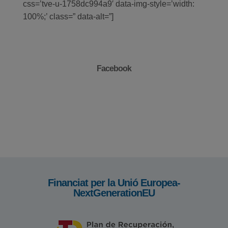
css=’tve-u-1758dc994a9′ data-img-style=’width:
100%;’ class=” data-alt=”]
Facebook
Financiat per la Unió Europea-
NextGenerationEU