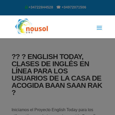
+34722844528 ☎ +34972071506
?? ? ENGLISH TODAY,
CLASES DE INGLÉS EN
LÍNEA PARA LOS
USUARIOS DE LA CASA DE
ACOGIDA BAAN SAAN RAK
?
Iniciamos el Proyecto English Today para los