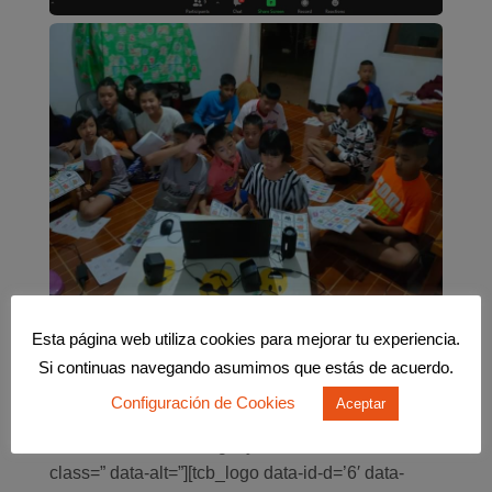
Esta página web utiliza cookies para mejorar tu experiencia.
Si continuas navegando asumimos que estás de acuerdo.
PROYECTO REALIZADO EN RED CON:
Configuración de Cookies
Aceptar
[tcb_logo data-id-d=’31’ data-css=’tve-u-
1758dca661f’ data-img-style=’width: 100%;’
class=” data-alt=”][tcb_logo data-id-d=’6′ data-